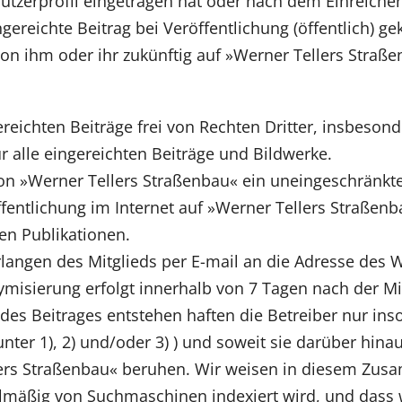
utzerprofil eingetragen hat oder nach dem Einreichen 
ereichte Beitrag bei Veröffentlichung (öffentlich) ge
e von ihm oder ihr zukünftig auf »Werner Tellers Stra
gereichten Beiträge frei von Rechten Dritter, insbeso
ür alle eingereichten Beiträge und Bildwerke.
von »Werner Tellers Straßenbau« ein uneingeschränkt
ffentlichung im Internet auf »Werner Tellers Straßen
en Publikationen.
rlangen des Mitglieds per E-mail an die Adresse des
misierung erfolgt innerhalb von 7 Tagen nach der Mi
es Beitrages entstehen haften die Betreiber nur insow
 unter 1), 2) und/oder 3) ) und soweit sie darüber hi
lers Straßenbau« beruhen. Wir weisen in diesem Zus
lmäßig von Suchmaschinen indexiert wird, und dass w