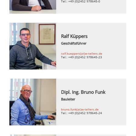
Tel.: +49 (0)2452 978645-0
Ralf Küppers
Geschäftsführer
ralf.kueppers(at)w-tellers.de
Tel.: +49 (0)2452 978645-23
Dipl. Ing. Bruno Funk
Bauleiter
bruno.funk(at)w-tellers.de
Tel.: +49 (0)2452 978645-24