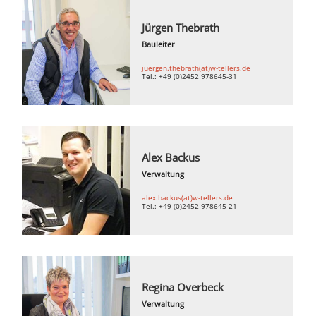
Jürgen Thebrath
Bauleiter
juergen.thebrath(at)w-tellers.de
Tel.: +49 (0)2452 978645-31
Alex Backus
Verwaltung
alex.backus(at)w-tellers.de
Tel.: +49 (0)2452 978645-21
Regina Overbeck
Verwaltung